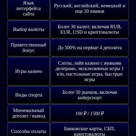
Язык
Русский, английский, немецкий и
интерфейса
еще 20 языков
сайта
Более 30 валют, включая RUB,
Выбор валюты
EUR, USD и криптовалюты
Приветственный
До 500% на первые 4 депозита
бонус
Слоты, лайв казино с живыми
дилерами, эксклюзивные игры 1
Игры казино
win, настольные игры, быстрые
игры
Более 50 рынков, включая
Виды спорта
киберспорт
Минимальный
100 ₽ / 1500 ₽
депозит / вывод
Банковские карты, СБП,
Способы оплаты
криптовалюты