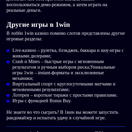
воспользоваться демо-режимом, а затем играть на
реальные деньги.
Другие игры в 1win
В лобби 1win казино помимо слотов представлены другие
игровые разделы:
Live-казино – рулетка, блэкджек, баккара и шоу-игры с
живыми дилерами;
Crash и Mines – быстрые игры с мгновенным
результатом и ручным выбором риска;Уникальные
игры 1win – instant-форматы и эксклюзивные
механики;
Виртуальный спорт с круглосуточными матчами и
мгновенными результатами;
Лотереи – короткие тиражи с простыми правилами.
Игры с функцией Bonus Buy.
Не знаете во что сыграть? В 1вин вы можете запустить
рандомайзер и испытать удачу в случайной игре.