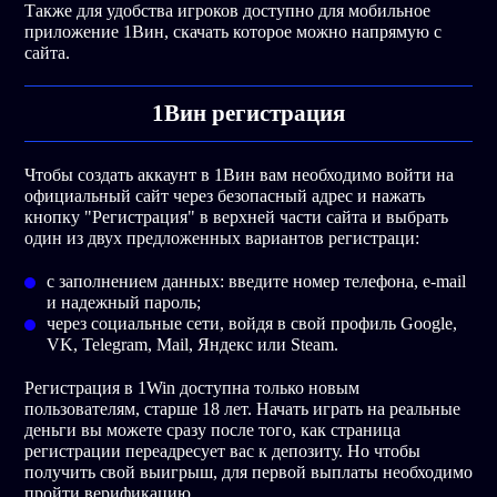
Также для удобства игроков доступно для мобильное
приложение 1Вин, скачать которое можно напрямую с
сайта.
1Вин регистрация
Чтобы создать аккаунт в 1Вин вам необходимо войти на
официальный сайт через безопасный адрес и нажать
кнопку "Регистрация" в верхней части сайта и выбрать
один из двух предложенных вариантов регистраци:
с заполнением данных: введите номер телефона, e-mail
и надежный пароль;
через социальные сети, войдя в свой профиль Google,
VK, Telegram, Mail, Яндекс или Steam.
Регистрация в 1Win доступна только новым
пользователям, старше 18 лет. Начать играть на реальные
деньги вы можете сразу после того, как страница
регистрации переадресует вас к депозиту. Но чтобы
получить свой выигрыш, для первой выплаты необходимо
пройти верификацию.