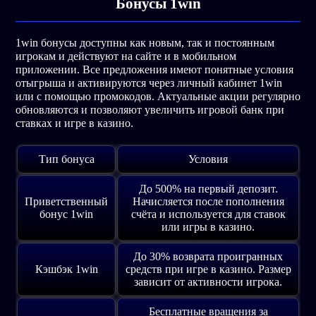
Бонусы 1win
1win бонусы доступны как новым, так и постоянным
игрокам и действуют на сайте и в мобильном
приложении. Все предложения имеют понятные условия
отыгрыша и активируются через личный кабинет 1win
или с помощью промокодов. Актуальные акции регулярно
обновляются и позволяют увеличить игровой банк при
ставках и игре в казино.
Тип бонуса
Условия
До 500% на первый депозит.
Приветственный
Начисляется после пополнения
бонус 1win
счёта и используется для ставок
или игры в казино.
До 30% возврата проигранных
Кэшбэк 1win
средств при игре в казино. Размер
зависит от активности игрока.
Бесплатные вращения за