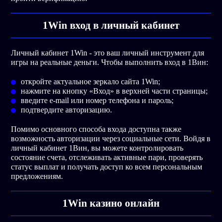
1Win вход в личный кабинет
Личный кабинет 1Win - это ваш личный инструмент для
игры на реальные деньги. Чтобы выполнить вход в 1Вин:
откройте актуальное зеркало сайта 1Win;
нажмите на кнопку «Вход» в верхней части страницы;
введите e-mail или номер телефона и пароль;
подтвердите авторизацию.
Помимо основного способа входа доступна также
возможность авторизации через социальные сети. Войдя в
личный кабинет 1Вин, вы можете контролировать
состояние счета, отслеживать активные пари, проверять
статус выплат и получать доступ ко всем персональным
предложениям.
1Win казино онлайн