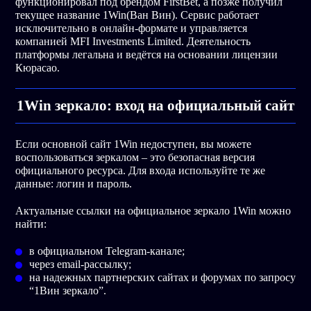
функционировал под брендом FirstBet, а позже получил
текущее название 1Win(Ван Вин). Сервис работает
исключительно в онлайн-формате и управляется
компанией MFI Investments Limited. Деятельность
платформы легальна и ведётся на основании лицензии
Кюрасао.
1Win зеркало: вход на официальный сайт
Если основной сайт 1Win недоступен, вы можете
воспользоваться зеркалом – это безопасная версия
официального ресурса. Для входа используйте те же
данные: логин и пароль.
Актуальные ссылки на официальное зеркало 1Win можно
найти:
в официальном Telegram-канале;
через email-рассылку;
на надежных партнерских сайтах и форумах по запросу
“1Вин зеркало”.