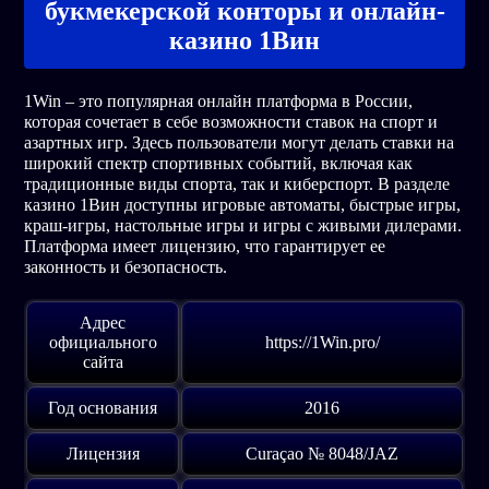
букмекерской конторы и онлайн-
казино 1Вин
1Win – это популярная онлайн платформа в России,
которая сочетает в себе возможности ставок на спорт и
азартных игр. Здесь пользователи могут делать ставки на
широкий спектр спортивных событий, включая как
традиционные виды спорта, так и киберспорт. В разделе
казино 1Вин доступны игровые автоматы, быстрые игры,
краш-игры, настольные игры и игры с живыми дилерами.
Платформа имеет лицензию, что гарантирует ее
законность и безопасность.
Адрес
официального
https://1Win.pro/
сайта
Год основания
2016
Лицензия
Curaçao № 8048/JAZ