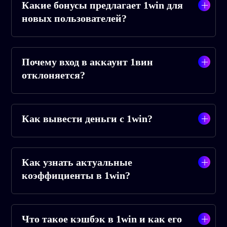
Какие бонусы предлагает 1win для
новых пользователей?
Почему вход в аккаунт 1вин
отклоняется?
Как вывести деньги с 1win?
Как узнать актуальные
коэффициенты в 1win?
Что такое кэшбэк в 1win и как его