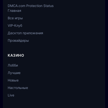
DMCA.com Protection Status
Главная
Все игры
VIP-Клуб
Десктоп приложения
Провайдеры
КАЗИНО
Лобби
Лучшие
Новые
Настольные
Live