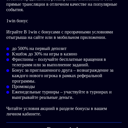
прямые трансляции в отличном качестве на популярные
события.
1win бонус
Играйте В 1win с бонусами с прозрачными условиями
отыгрыша на сайте или в мобильном приложении.
до 500% на первый депозит
Кэшбэк до 30% на игры в казино
Фриспины – получайте бесплатные вращения в
телеграмм или за выполнение заданий.
Бонус за приглашенного друга – вознаграждение за
каждого нового игрока в рамках реферальной
программы.
Промокоды
Еженедельные турниры – участвуйте в турнирах и
выигрывайте реальные деньги.
Читайте условия акциий в разделе бонусы в вашем
личном кабинете.