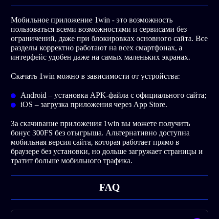
Мобильное приложение 1win - это возможность
пользоваться всеми возможностями и сервисами без
ограничений, даже при блокировках основного сайта. Все
разделы корректно работают на всех смартфонах, а
интерфейс удобен даже на самых маленьких экранах.
Скачать 1win можно в зависимости от устройства:
Android – установка APK-файла с официального сайта;
iOS – загрузка приложения через App Store.
За скачивание приложения 1win вы можете получить
бонус 300FS без отыгрыша. Альтернативно доступна
мобильная версия сайта, которая работает прямо в
браузере без установки, но дольше загружает страницы и
тратит больше мобильного трафика.
FAQ