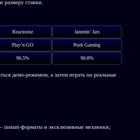
и размеру ставки.
Reactoonz
Jammin’ Jars
Play’n GO
Push Gaming
96.5%
96.8%
ься демо-режимом, а затем играть на реальные
– instant-форматы и эксклюзивные механики;