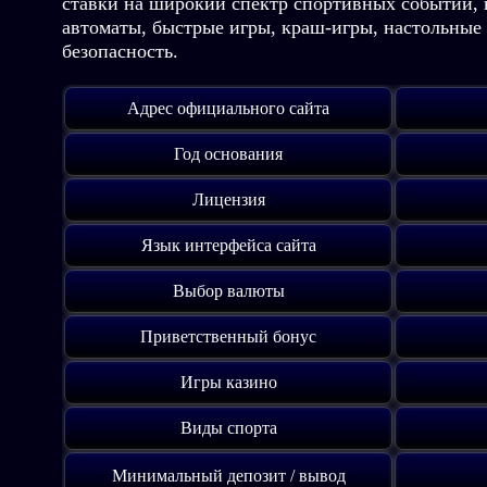
ставки на широкий спектр спортивных событий, 
автоматы, быстрые игры, краш-игры, настольные 
безопасность.
Адрес официального сайта
Год основания
Лицензия
Язык интерфейса сайта
Выбор валюты
Приветственный бонус
Игры казино
Виды спорта
Минимальный депозит / вывод