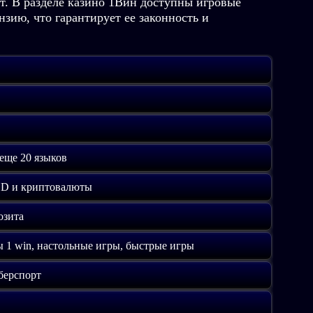
т. В разделе казино 1Вин доступны игровые
зию, что гарантирует ее законность и
еще 20 языков
SD и криптовалюты
озита
 1 win, настольные игры, быстрые игры
берспорт