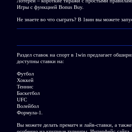
Лотереи – короткие тиражи с простыми правилам
Игры с функцией Bonus Buy.
Не знаете во что сыграть? В 1вин вы можете запу
Раздел ставок на спорт в 1win предлагает обши
доступны ставки на:
Футбол
Хоккей
Теннис
Баскетбол
UFC
Волейбол
Формула-1.
Вы можете делать прематч и лайв-ставки, а так
особенно на крупные турниры. Интерфейс сайта 