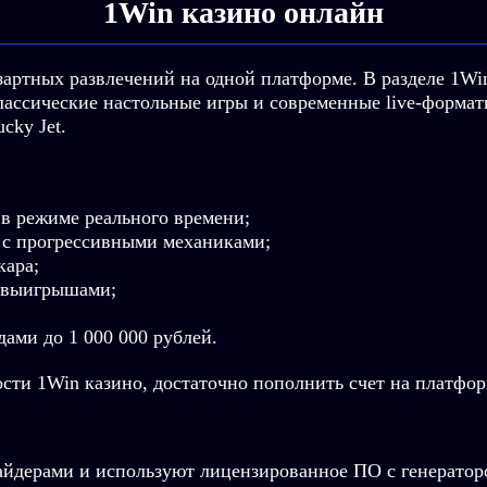
1Win казино онлайн
артных развлечений на одной платформе. В разделе 1Win
лассические настольные игры и современные live-форма
cky Jet.
 в режиме реального времени;
 с прогрессивными механиками;
кара;
и выигрышами;
ами до 1 000 000 рублей.
ости 1Win казино, достаточно пополнить счет на платфор
айдерами и используют лицензированное ПО с генерато