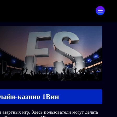
лайн-казино 1Вин
 азартных игр. Здесь пользователи могут делать