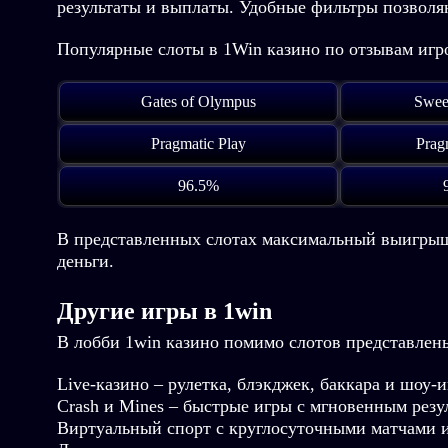
результаты и выплаты. Удобные фильтры позволяю
Популярные слоты в 1Win казино по отзывам игр
Gates of Olympus
Swee
Pragmatic Play
Prag
96.5%
В представленных слотах максимальный выигрыш д
деньги.
Другие игры в 1win
В лобби 1win казино помимо слотов представлен
Live-казино – рулетка, блэкджек, баккара и шоу
Crash и Mines – быстрые игры с мгновенным рез
Виртуальный спорт с круглосуточными матчами 