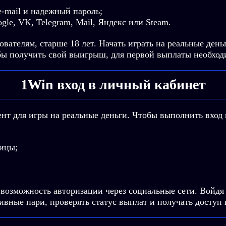
e-mail и надежный пароль;
gle, VK, Telegram, Mail, Яндекс или Steam.
вателям, старше 18 лет. Начать играть на реальные деньг
тобы получить свой выигрыш, для первой выплаты необх
1Win вход в личный кабинет
нт для игры на реальные деньги. Чтобы выполнить вход 
ницы;
 возможность авторизации через социальные сети. Войдя
тивные пари, проверять статус выплат и получать досту