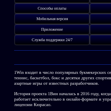
Способы оплаты
Мобильная версия
Приложение
Служба поддержки 24/7
1Win входит в число популярных букмекерских с
теннис, баскетбол, бокс и десятки других спорт
азартные игры от известных разработчиков.
История проекта 1Вин началась в 2016 году, когд
работает исключительно в онлайн-формате и упра
лицензии Кюрасао.