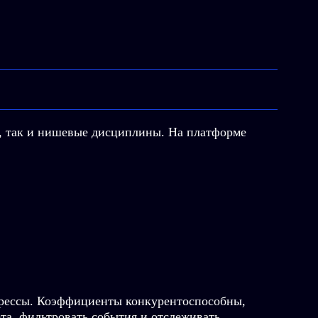
е, так и нишевые дисциплины. На платформе
спрессы. Коэффициенты конкурентоспособны,
та, фильтровать события и отслеживать